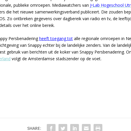
ionale, publieke omroepen. Mediawatchers van
J•Lab Hogeschool Utr
fers die het nieuwe samenwerkingsverband publiceert. Die zouden bep
S. Zo ontbreken gegevens over dagbereik van radio en tv, de leeftijd
details over het online bereik.
ppy Persbenadering
heeft toegang tot
alle regionale omroepen in Ne
ichtgeving van Snappy echter bij de landelijke zenders. Van de landel
st gebruik van berichten uit de koker van Snappy Persbenadering. O
erland
volgt de Amsterdamse stadszender op de voet.
SHARE: