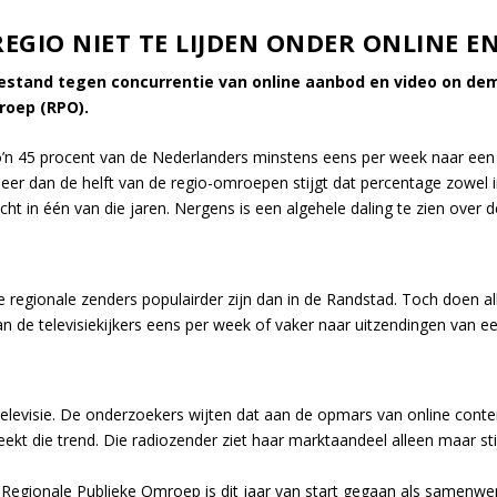
REGIO NIET TE LIJDEN ONDER ONLINE 
estand tegen concurrentie van online aanbod en video on deman
roep (RPO).
zo’n 45 procent van de Nederlanders minstens eens per week naar een 
meer dan de helft van de regio-omroepen stijgt dat percentage zowel i
licht in één van die jaren. Nergens is een algehele daling te zien over
e regionale zenders populairder zijn dan in de Randstad. Toch doen a
an de televisiekijkers eens per week of vaker naar uitzendingen van 
televisie. De onderzoekers wijten dat aan de opmars van online content
ekt die trend. Die radiozender ziet haar marktaandeel alleen maar sti
Regionale Publieke Omroep is dit jaar van start gegaan als samenw