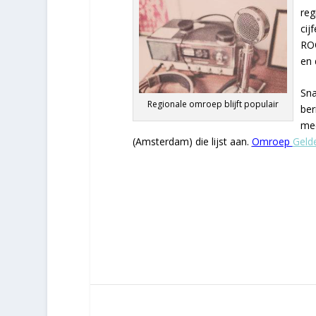
reg
cij
ROO
en 
Sna
Regionale omroep blijft populair
ber
mee
(Amsterdam) die lijst aan.
Omroep
Geld